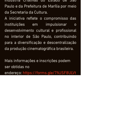
Indústria Criativas do Estado de São 
Paulo e da Prefeitura de Marília por meio 
da Secretaria da Cultura. 
A iniciativa reflete o compromisso das 
instituições em impulsionar o 
desenvolvimento cultural e profissional 
no interior de São Paulo, contribuindo 
para a diversificação e descentralização 
da produção cinematográfica brasileira. 
Mais informações e inscrições podem 
ser obtidas no 
endereço: 
https://forms.gle/7NJSF8ULVt
QDcFnXA
Serviço
Oficina de interpretação para câmera
Início: 13 de junho (quatro encontros de 
três horas de duração cada)