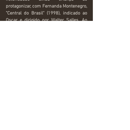
protagonizar, com Fernanda Montenegro,
"Central do Brasil" (1998), indicado ao
Oscar e dirigido por Walter Salles. Ao
longo dos anos, Vinícius consolidou
carreira como ator, trabalhando em
diversos filmes e séries de TV. Seu
currículo tem filmes aclamados
mundialmente como “Abril
Despedaçado”, “Linha de Passe” e “Boi
Neon”. Em 2024, continua atuando em
projetos para cinema e televisão,
produções independentes e projetos
sociais voltados para o desenvolvimento
do cinema brasileiro.