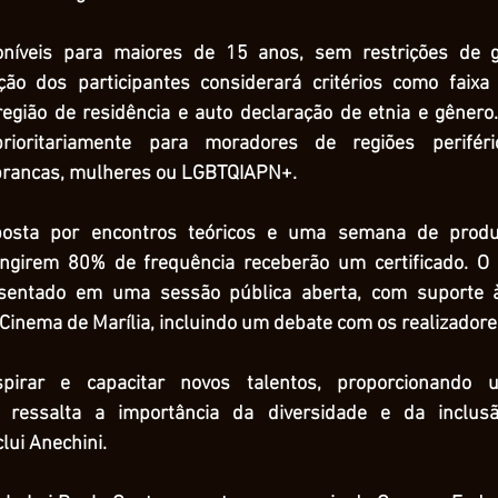
íveis para maiores de 15 anos, sem restrições de gê
eção dos participantes considerará critérios como faixa e
 região de residência e auto declaração de etnia e gêner
rioritariamente para moradores de regiões periféri
brancas, mulheres ou LGBTQIAPN+.
posta por encontros teóricos e uma semana de produç
tingirem 80% de frequência receberão um certificado. O
sentado em uma sessão pública aberta, com suporte à a
 Cinema de Marília, incluindo um debate com os realizadore
irar e capacitar novos talentos, proporcionando um
 ressalta a importância da diversidade e da inclus
lui Anechini.