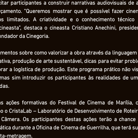
acitar participantes a construir narrativas audiovisuais de 
amento. "Queremos mostrar que é possível fazer cinem
limitados. A criatividade e o conhecimento técnico 
neasta", destaca o cineasta Cristiano Anechini, preside
undador da Cinegoria.
namentos sobre como valorizar a obra através da linguagem 
ativa, produção de arte sustentável, dicas para evitar pro
rar a logística de produção. Este programa prático não vi
 mas sim introduzir os participantes às realidades de u
das.
 as ações formativas do Festival de Cinema de Marília,
mo o CristaLab – Laboratório de Desenvolvimento de Roteiro
 Câmera. Os participantes destas ações terão a chance 
ica durante a Oficina de Cinema de Guerrilha, que terá s
rta-metragem.