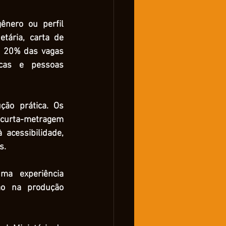
nero ou perfil 
tária, carta de 
o. 20% das vagas 
cas e pessoas 
ão prática. Os 
 curta-metragem 
cessibilidade, 
s.
a experiência 
ão na produção 